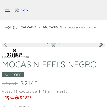
CALZADO
MOCASINES
MOCASIN FEELS NEGRO
Referencia
:
2020115211
MOCASIN FEELS NEGRO
50 %
OFF
2145
4290
Hasta
12
cuotas de $
178
sin interés
$
1.823