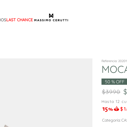
IOS
LAST CHANCE
TÉRMINOS MÁS BUSCADOS
1
.
sandalias
2
.
mocasin
3
.
sandalia
Referencia
:
20201
MOCA
4
.
botas
5
.
zapato
50 %
OFF
6
.
cartera
3990
7
.
botin
Hasta
12
cu
$
1
8
.
ballerina
9
.
tina
Categoría
CA