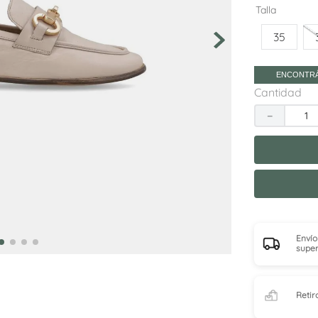
10
.
adelaida
Talla
35
ENCONTRÁ
Cantidad
－
Envío
super
Retir