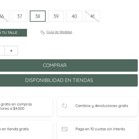
36
37
38
39
40
41
Guía de Medidas
 TU TALLE
＋
COMPRAR
DISPONIBILIDAD EN TIENDAS
 gratis en compras
Cambios y devoluciones gratis
iores a $4.000
o en tienda
gratis
Paga en 10 cuotas
sin interés