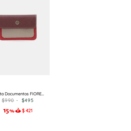
ta Documentos FIORE
ROJO/BORDEAUX
990
495
$
421