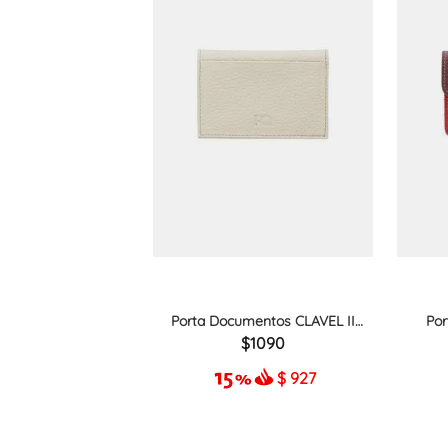
Porta Documentos CLAVEL II
Por
CRUDO
1090
$
927