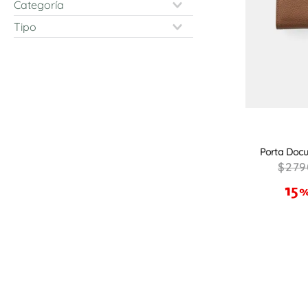
Accesorios
Porta Documentos
Porta Doc
C
279