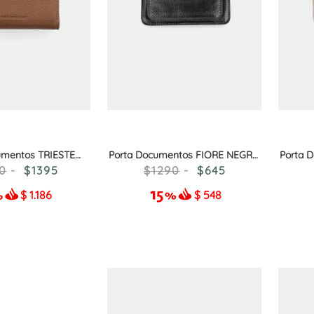
10
.
adelaida
umentos TRIESTE
Porta Documentos FIORE NEGRO
Porta 
OGNAC
CHAROL
0
1395
1290
645
$
1.186
$
548