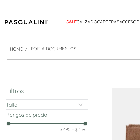
SALE
CALZADO
CARTERAS
ACCESOR
PORTA DOCUMENTOS
Filtros
Talla
ST
Rangos de precio
O/S
$ 495
–
$ 1395