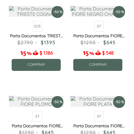
-
50 %
-
50 %
O/S
ST
Porta Documentos TRIESTE
Porta Documentos FIORE
COGNAC
NEGRO CHAROL
2790
1395
1290
645
$
1.186
$
548
COMPRAR
COMPRAR
-
50 %
-
50 %
ST
ST
Porta Documentos FIORE
Porta Documentos FIORE
PLOMO
PLATA
1290
645
1290
645