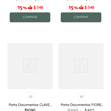
$
548
$
548
COMPRAR
COMPRAR
ST
ST
Porta Documentos CLAVEL
Porta Documentos FIORE
II CRUDO
ROJO/BORDEAUX
1090
990
495