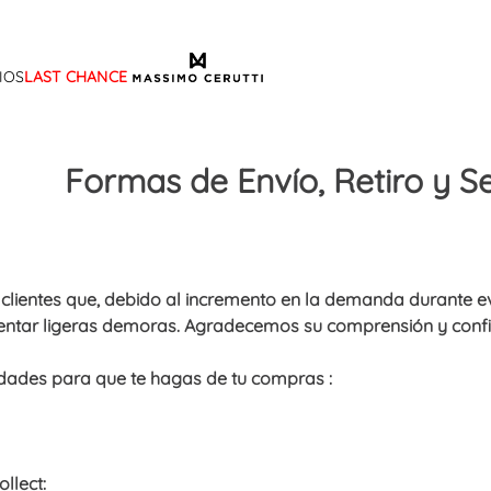
IOS
LAST CHANCE
TÉRMINOS MÁS BUSCADOS
1
.
sandalias
Formas de Envío, Retiro y S
2
.
mocasin
3
.
sandalia
4
.
botas
clientes que, debido al incremento en la demanda durante e
5
.
zapato
ntar ligeras demoras. Agradecemos su comprensión y conf
6
.
bota frange
ades para que te hagas de tu compras :
7
.
cartera
8
.
ballerina
9
.
tina
ollect: