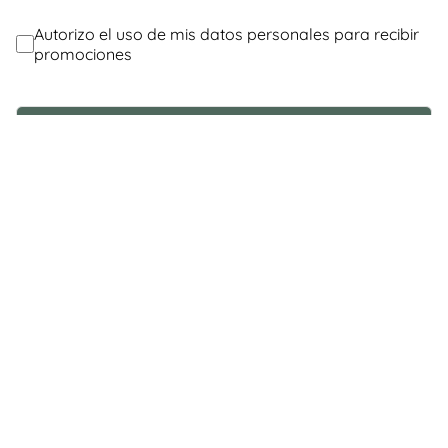
@Contáctanos
Servicio al Consumidor
Legal
Cuenta
© Copyright 2026 / Pasqualini