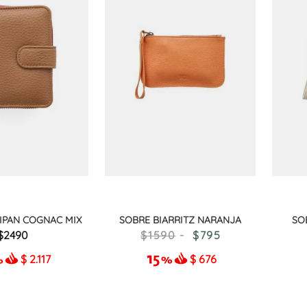
ULIPAN COGNAC MIX
SOBRE BIARRITZ NARANJA
SO
2490
1590
795
$
2.117
$
676