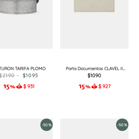
TURON TARIFA PLOMO
Porta Documentos CLAVEL II
CRUDO
2190
1095
1090
$
931
$
927
-
50 %
-
50 %