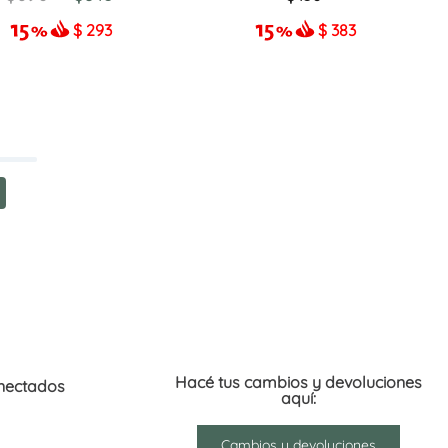
$
293
$
383
Hacé tus cambios y devoluciones
nectados
aquí:
Cambios y devoluciones