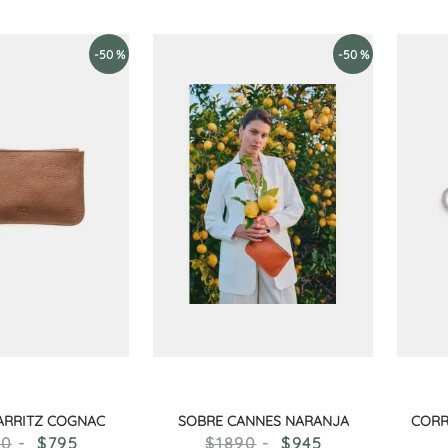
-
50 %
-
50 %
ARRITZ COGNAC
SOBRE CANNES NARANJA
CORR
90
795
1890
945